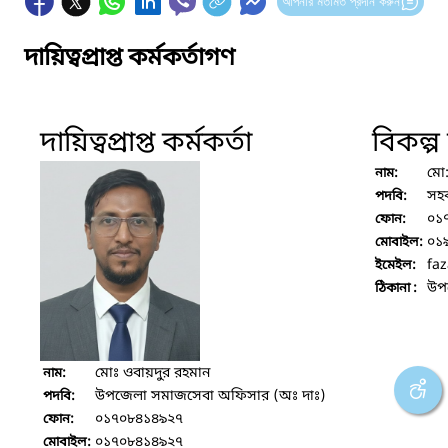
আপনার মতামত প্রদান করুন
দায়িত্বপ্রাপ্ত কর্মকর্তাগণ
দায়িত্বপ্রাপ্ত কর্মকর্তা
বিকল্প দ
মো
নাম:
সহ
পদবি:
০১
ফোন:
০১
মোবাইল:
faz
ইমেইল:
উপ
ঠিকানা :
মোঃ ওবায়দুর রহমান
নাম:
উপজেলা সমাজসেবা অফিসার (অঃ দাঃ)
পদবি:
০১৭০৮৪১৪৯২৭
ফোন:
০১৭০৮৪১৪৯২৭
মোবাইল: