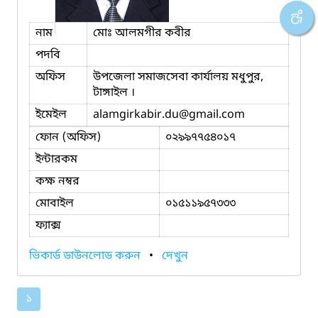
নাম
মোঃ আলমগীর কবীর
পদবি
অফিস
উপজেলা সমাজসেবা কার্যালয় মধুপুর,
টাঙ্গাইল ।
ইমেইল
alamgirkabir.du
@gmail.com
ফোন (অফিস)
০২৯৯৭৭৫৪০১৭
ইন্টারকম
কক্ষ নম্বর
মোবাইল
০১৫১১৯৫৭৩৩৩
ফ্যাক্স
ভিকার্ড ডাউনলোড করুন
•
দেখুন
১