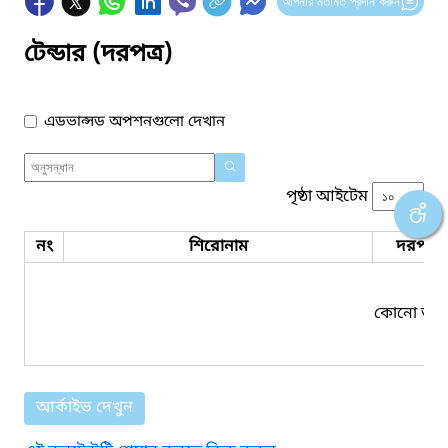
আপনার মতামত প্রদান করুন
টেন্ডার (দরপত্র)
এডভান্সড অপশনগুলো দেখান
পৃষ্ঠা আইটেম
নং
শিরোনাম
দরপত্র 
কোনো তথ্য
আর্কাইভ দেখুন