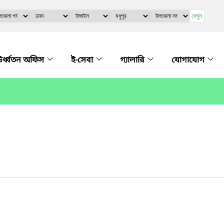
দেখুন
র্ধ্বতন অফিস
ই-সেবা
গ্যালারি
যোগাযোগ