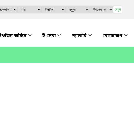
দেখুন
র্ধ্বতন অফিস
ই-সেবা
গ্যালারি
যোগাযোগ